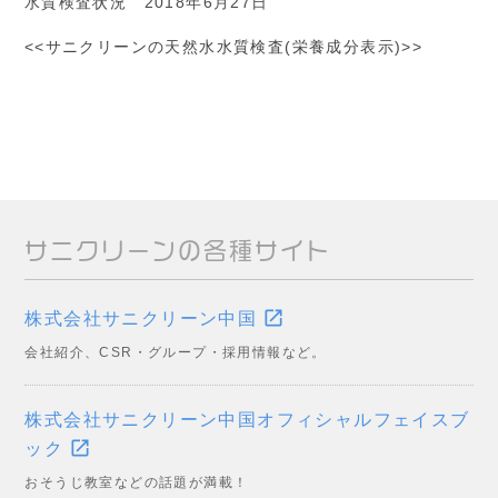
水質検査状況 2018年6月27日
<<サニクリーンの天然水水質検査(栄養成分表示)>>
サニクリーンの各種サイト
open_in_new
株式会社サニクリーン中国
会社紹介、CSR・グループ・採用情報など。
株式会社サニクリーン中国オフィシャルフェイスブ
open_in_new
ック
おそうじ教室などの話題が満載！