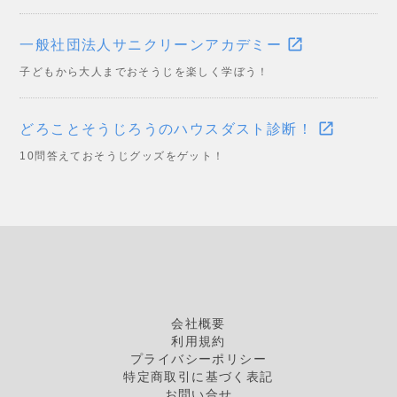
open_in_new
一般社団法人サニクリーンアカデミー
子どもから大人までおそうじを楽しく学ぼう！
open_in_new
どろことそうじろうのハウスダスト診断！
10問答えておそうじグッズをゲット！
会社概要
利用規約
プライバシーポリシー
特定商取引に基づく表記
お問い合せ