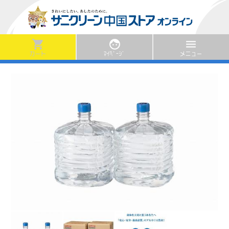
shopping_cart
face
menu
カート
ﾏｲﾍﾟｰｼﾞ
メニュー