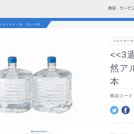
商品・サービ
ルカリイオン水 12L×2本
ウォーターサ
<<3
然ア
本
商品コー