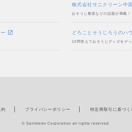
株式会社サニクリーン中
おそうじ教室などの話題が満載！
open_in_new
ミー
どろことそうじろうのハ
！
10問答えておそうじグッズをゲ
規約
プライバシーポリシー
特定商取引に基づく
© Sanikleen Corporation all rights reserved.