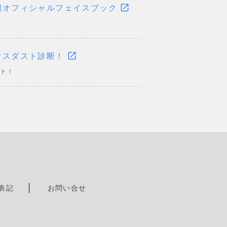
open_in_new
国オフィシャルフェイスブック
open_in_new
ウスダスト診断！
ット！
表記
お問い合せ