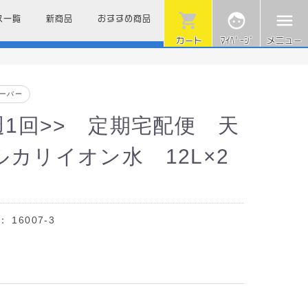
shopping_cart
face
menu
ス一覧
新商品
おすすめ商品
カート
ﾏｲﾍﾟｰｼﾞ
メニュー
ーバー
週1回>> 定期宅配便 天
ルカリイオン水 12L×2
ド：
16007-3