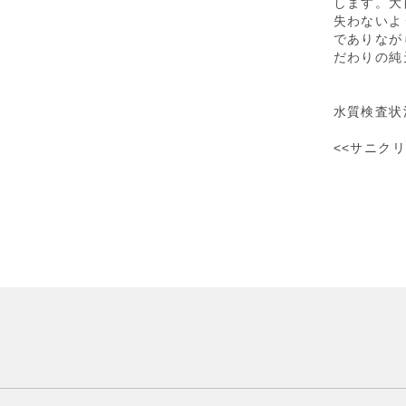
します。大
失わないよ
でありなが
だわりの純
水質検査状況
<<サニク